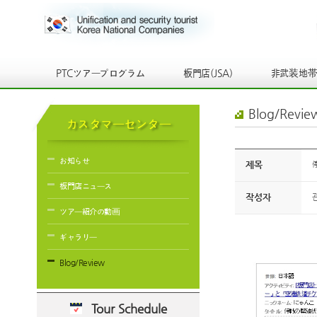
PTCツアープログラム
板門店(JSA)
非武装地
Blog/Revie
カスタマーセンター
お知らせ
제목
板門店ニュース
작성자
ツアー紹介の動画
ギャラリー
Blog/Review
Tour Schedule