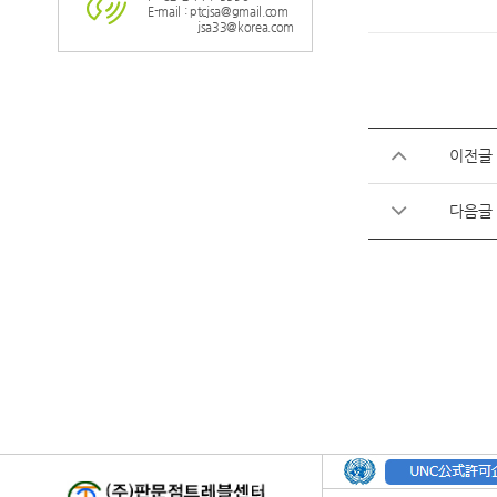
E-mail : ptcjsa@gmail.com
jsa33@korea.com
이전글
다음글