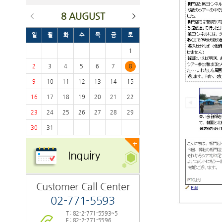
8 AUGUST
일
월
화
수
목
금
토
1
2
3
4
5
6
7
8
9
10
11
12
13
14
15
16
17
18
19
20
21
22
23
24
25
26
27
28
29
30
31
+
Inquiry
Customer Call Center
02-771-5593
T : 82-2-771-5593~5
F : 82-2-771-5596