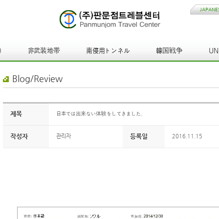
JAPANE
)
非武装地帯
南侵用トンネル
韓国戦争
U
Blog/Review
제목
日本では出来ない体験をしてきました。
작성자
등록일
관리자
2016.11.15