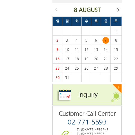
8 AUGUST
일
월
화
수
목
금
토
1
2
3
4
5
6
7
8
9
10
11
12
13
14
15
16
17
18
19
20
21
22
23
24
25
26
27
28
29
30
31
+
Inquiry
Customer Call Center
02-771-5593
T : 82-2-771-5593~5
F : 82-2-771-5596