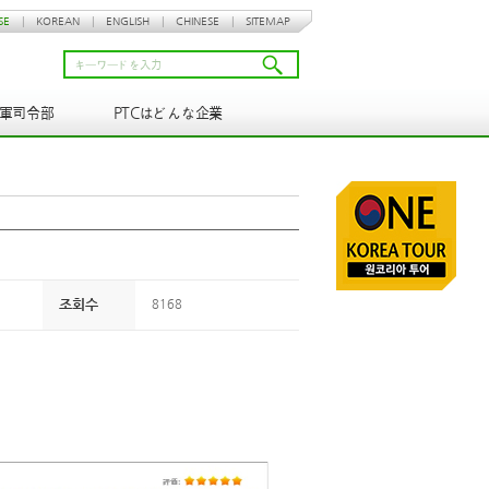
SE
|
KOREAN
|
ENGLISH
|
CHINESE
|
SITEMAP
N軍司令部
PTCはどんな企業
조회수
8168