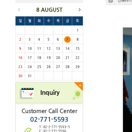
8 AUGUST
일
월
화
수
목
금
토
1
2
3
4
5
6
7
8
9
10
11
12
13
14
15
16
17
18
19
20
21
22
23
24
25
26
27
28
29
30
31
+
Inquiry
Customer Call Center
02-771-5593
T : 82-2-771-5593~5
F : 82-2-771-5596