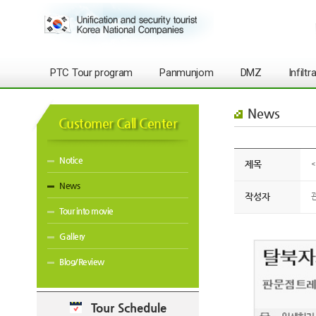
PTC Tour program
Panmunjom
DMZ
Infilt
News
Customer Call Center
Notice
제목
<
News
작성자
Tour into movie
Gallery
Blog/Review
Tour Schedule