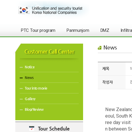
PTC Tour program
Panmunjom
DMZ
Infilt
News
Customer Call Center
Notice
제목
S
News
작성자
Tour into movie
Gallery
New Zealand 
Blog/Review
eoul, South K
ree day visi
Tour Schedule
n between So