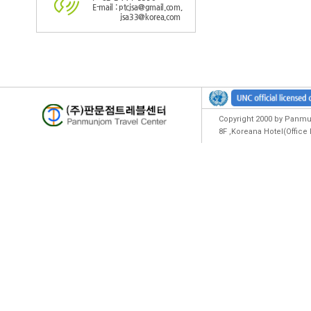
E-mail : ptcjsa@gmail.com,
jsa33@korea.com
Copyright 2000 by Panmun
8F ,Koreana Hotel(Offic