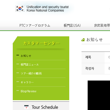
PTCツアープログラム
板門店(JSA)
非武装地
お知らせ
カスタマーセンター
お知らせ
제목
O
板門店ニュース
작성자
ツアー紹介の動画
ギャラリー
Blog/Review
Tour Schedule