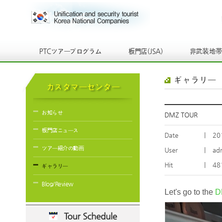
PTCツアープログラム
板門店(JSA)
非武装地
ギャラリー
カスタマーセンター
お知らせ
DMZ TOUR
板門店ニュース
Date
|
20
ツアー紹介の動画
User
|
ad
Hit
|
48
ギャラリー
Blog/Review
Let's go to the
D
Tour Schedule