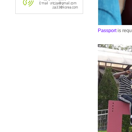
E-mail : ptcjsa@gmail.com
jsa33@korea.com
Passport
is req