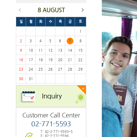
8 AUGUST
일
월
화
수
목
금
토
1
2
3
4
5
6
7
8
9
10
11
12
13
14
15
16
17
18
19
20
21
22
23
24
25
26
27
28
29
30
31
+
Inquiry
Customer Call Center
02-771-5593
T : 82-2-771-5593~5
F : 82-2-771-5596