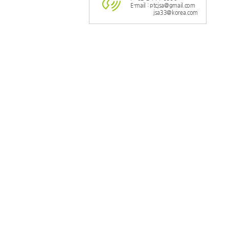
E-mail : ptcjsa@gmail.com
jsa33@korea.com