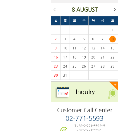
8 AUGUST
일
월
화
수
목
금
토
1
2
3
4
5
6
7
8
9
10
11
12
13
14
15
16
17
18
19
20
21
22
23
24
25
26
27
28
29
30
31
+
Inquiry
Customer Call Center
02-771-5593
T : 82-2-771-5593~5
F : 82-2-771-5596