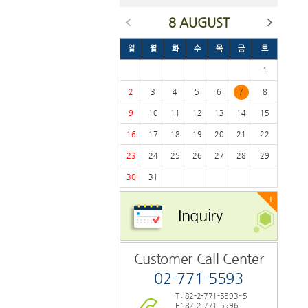
8 AUGUST
일
월
화
수
목
금
토
1
2
3
4
5
6
7
8
9
10
11
12
13
14
15
16
17
18
19
20
21
22
23
24
25
26
27
28
29
30
31
+
Inquiry
Customer Call Center
02-771-5593
T : 82-2-771-5593~5
F : 82-2-771-5596