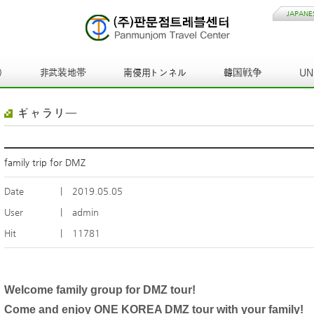
JAPANE
)
非武装地帯
南侵用トンネル
韓国戦争
U
ギャラリー
family trip for DMZ
Date
|
2019.05.05
User
|
admin
Hit
|
11781
Welcome family group for DMZ tour!
Come and enjoy ONE KOREA DMZ tour with your family!