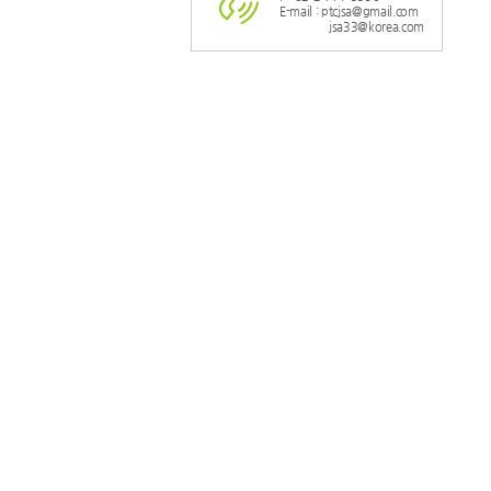
E-mail : ptcjsa@gmail.com
jsa33@korea.com