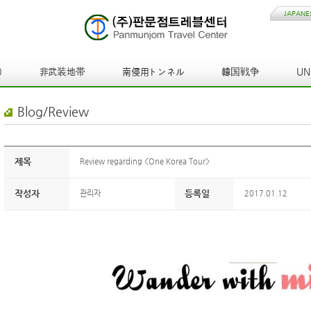
JAPANE
)
非武装地帯
南侵用トンネル
韓国戦争
U
Blog/Review
제목
Review regarding <One Korea Tour>
작성자
등록일
관리자
2017.01.12