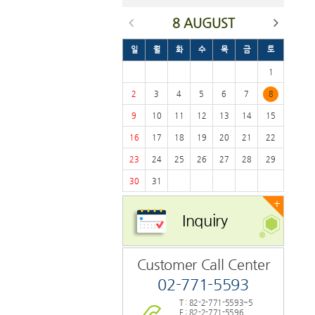
8 AUGUST
일
월
화
수
목
금
토
1
2
3
4
5
6
7
8
9
10
11
12
13
14
15
16
17
18
19
20
21
22
23
24
25
26
27
28
29
30
31
+
Inquiry
Customer Call Center
02-771-5593
T : 82-2-771-5593~5
F : 82-2-771-5596