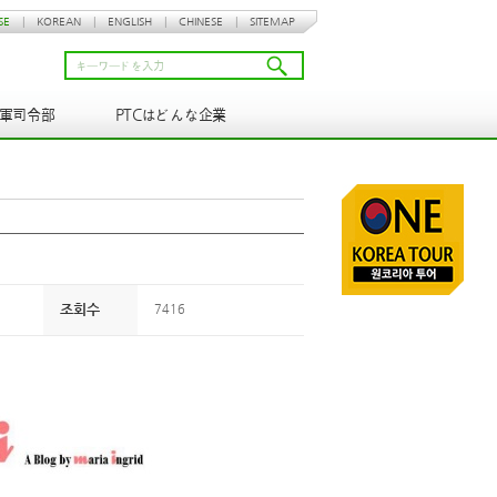
SE
|
KOREAN
|
ENGLISH
|
CHINESE
|
SITEMAP
N軍司令部
PTCはどんな企業
조회수
7416