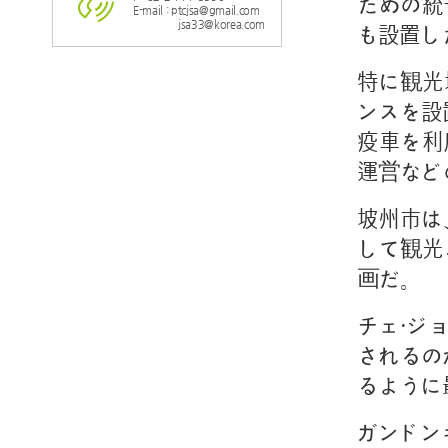
ための統
E-mail : ptcjsa@gmail.com
jsa33@korea.com
も設置し
特に観光
ンスを設
疫車を利
運営など
坡州市は
して観光
画だ。
チェ・ジ
されるの
るように
ガンドンギ記