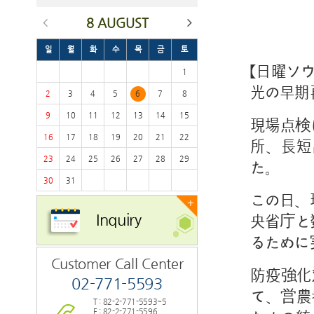
8 AUGUST
일
월
화
수
목
금
토
【日曜ソ
1
光の早期
2
3
4
5
6
7
8
9
10
11
12
13
14
15
現場点検
16
17
18
19
20
21
22
所、長短
23
24
25
26
27
28
29
た。
30
31
この日、
+
Inquiry
央省庁と
るために
Customer Call Center
防疫強化
02-771-5593
て、営農
T : 82-2-771-5593~5
F : 82-2-771-5596