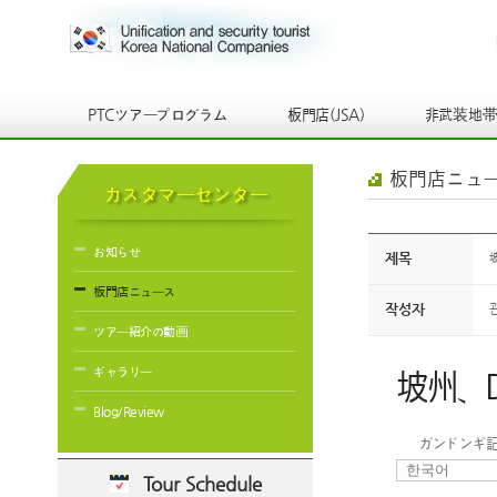
PTCツアープログラム
板門店(JSA)
非武装地
板門店ニュ
カスタマーセンター
お知らせ
제목
板門店ニュース
작성자
ツアー紹介の動画
ギャラリー
坡州、
Blog/Review
ガンドンギ
Tour Schedule