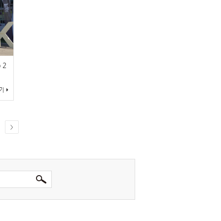
 2
기
>