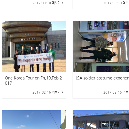
2017-03-10
더보기
2017-03-10
더보
One Korea Tour on Fri,10,Feb 2
JSA soldier costume experie
017
2017-02-16
더보기
2017-02-16
더보