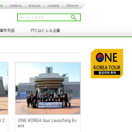
SE
|
KOREAN
|
ENGLISH
|
CHINESE
|
SITEMAP
N軍司令部
PTCはどんな企業
r 2
ONE KOREA tour Launching Ev
ent