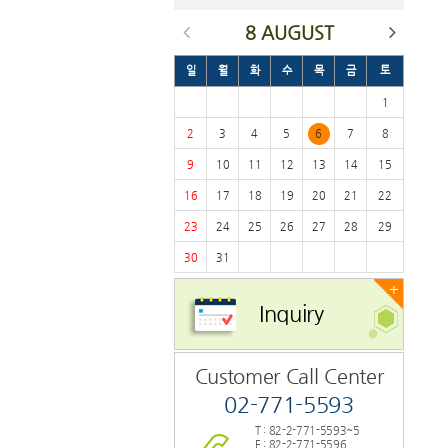
8 AUGUST
일
월
화
수
목
금
토
1
2
3
4
5
6
7
8
9
10
11
12
13
14
15
16
17
18
19
20
21
22
23
24
25
26
27
28
29
30
31
+
Inquiry
Customer Call Center
02-771-5593
T : 82-2-771-5593~5
F : 82-2-771-5596