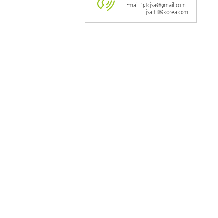
E-mail : ptcjsa@gmail.com
jsa33@korea.com