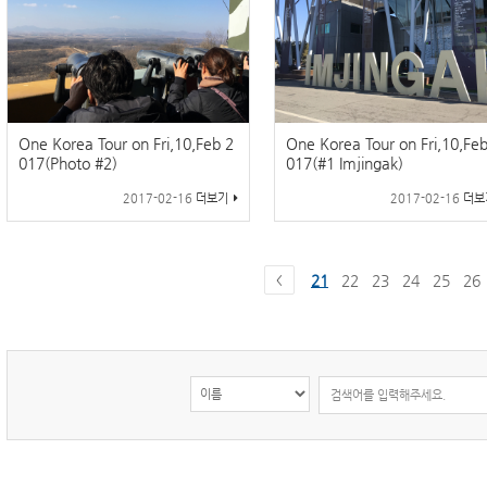
One Korea Tour on Fri,10,Feb 2
One Korea Tour on Fri,10,Feb
017(Photo #2)
017(#1 Imjingak)
2017-02-16
더보기
2017-02-16
더보
21
22
23
24
25
26
<