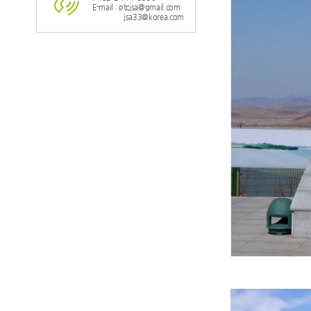
E-mail : ptcjsa@gmail.com
jsa33@korea.com