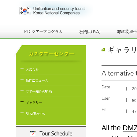
PTCツアープログラム
板門店(JSA)
非武装地
ギャラ
カスタマーセンター
お知らせ
Alternative 
板門店ニュース
Date
|
20
ツアー紹介の動画
User
|
ad
ギャラリー
Hit
|
47
Blog/Review
All the
DMZ 
Tour Schedule