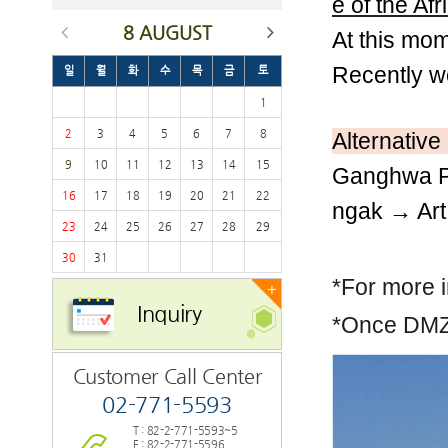
e of the Af
8 AUGUST
At this mo
Recently
we
일
월
화
수
목
금
토
1
2
3
4
5
6
7
8
Alternative
9
10
11
12
13
14
15
Ganghwa P
16
17
18
19
20
21
22
ngak → Art
23
24
25
26
27
28
29
30
31
*For more 
+
Inquiry
*Once DMZ 
Customer Call Center
02-771-5593
T : 82-2-771-5593~5
F : 82-2-771-5596