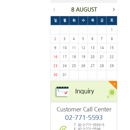
8 AUGUST
일
월
화
수
목
금
토
1
2
3
4
5
6
7
8
9
10
11
12
13
14
15
16
17
18
19
20
21
22
23
24
25
26
27
28
29
30
31
+
Inquiry
Customer Call Center
02-771-5593
T : 82-2-771-5593~5
F : 82-2-771-5596