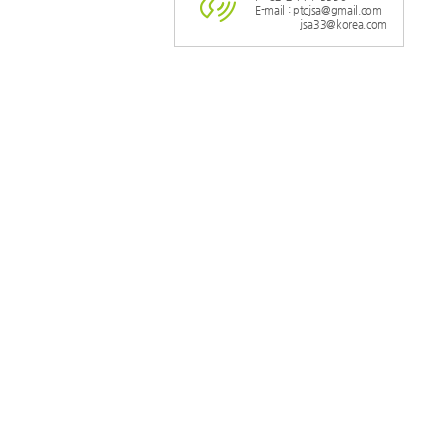
E-mail : ptcjsa@gmail.com
jsa33@korea.com