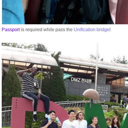
Passport
is required while pass the
U
nification bridge
!