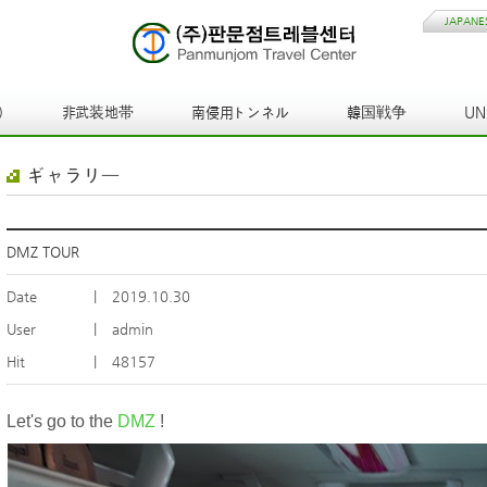
JAPANE
)
非武装地帯
南侵用トンネル
韓国戦争
U
ギャラリー
DMZ TOUR
Date
|
2019.10.30
User
|
admin
Hit
|
48157
Let's go to the
DMZ
!