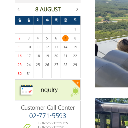
8 AUGUST
일
월
화
수
목
금
토
1
2
3
4
5
6
7
8
9
10
11
12
13
14
15
16
17
18
19
20
21
22
23
24
25
26
27
28
29
30
31
+
Inquiry
Customer Call Center
02-771-5593
T : 82-2-771-5593~5
F : 82-2-771-5596