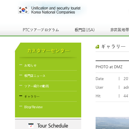
PTCツアープログラム
板門店(JSA)
非武装地
ギャラリー
カスタマーセンター
お知らせ
PHOTO at DMZ
板門店ニュース
Date
|
20
ツアー紹介の動画
User
|
ad
Hit
|
44
ギャラリー
Blog/Review
Tour Schedule