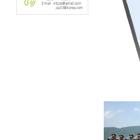
E-mail : ptcjsa@gmail.com
jsa33@korea.com