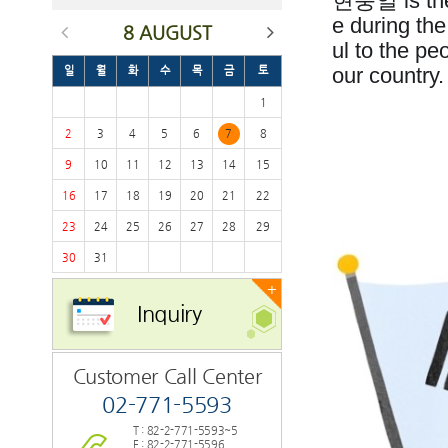
현충일 is the 
e during the
8 AUGUST
ul to the pe
our country.
일
월
화
수
목
금
토
1
2
3
4
5
6
7
8
9
10
11
12
13
14
15
16
17
18
19
20
21
22
23
24
25
26
27
28
29
30
31
+
Inquiry
Customer Call Center
02-771-5593
T : 82-2-771-5593~5
F : 82-2-771-5596