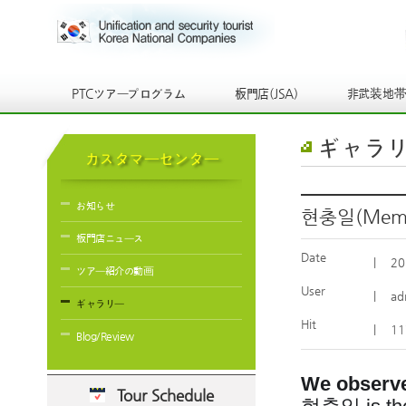
PTCツアープログラム
板門店(JSA)
非武装地
ギャラ
カスタマーセンター
お知らせ
현충일(Memori
板門店ニュース
Date
|
20
ツアー紹介の動画
User
|
ad
ギャラリー
Hit
|
11
Blog/Review
We observe
Tour Schedule