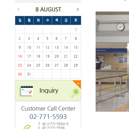
8 AUGUST
일
월
화
수
목
금
토
1
2
3
4
5
6
7
8
9
10
11
12
13
14
15
16
17
18
19
20
21
22
23
24
25
26
27
28
29
30
31
+
Inquiry
Customer Call Center
02-771-5593
T : 82-2-771-5593~5
F : 82-2-771-5596