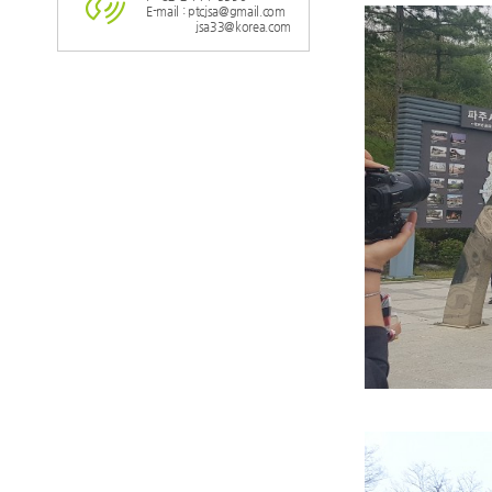
E-mail : ptcjsa@gmail.com
jsa33@korea.com