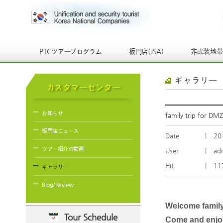
PTCツアープログラム
板門店(JSA)
非武装地
ギャラリー
カスタマーセンター
お知らせ
family trip for DMZ
板門店ニュース
Date
|
20
ツアー紹介の動画
User
|
ad
Hit
|
11
ギャラリー
Blog/Review
Welcome family
Tour Schedule
Come and enjo