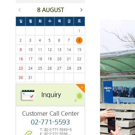
8 AUGUST
일
월
화
수
목
금
토
1
2
3
4
5
6
7
8
9
10
11
12
13
14
15
16
17
18
19
20
21
22
23
24
25
26
27
28
29
30
31
+
Inquiry
Customer Call Center
02-771-5593
T : 82-2-771-5593~5
F : 82-2-771-5596