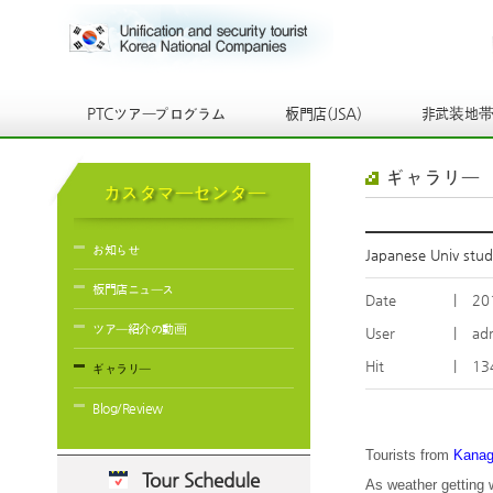
PTCツアープログラム
板門店(JSA)
非武装地
ギャラリー
カスタマーセンター
お知らせ
Japanese Univ st
板門店ニュース
Date
|
20
ツアー紹介の動画
User
|
ad
Hit
|
13
ギャラリー
Blog/Review
Tourists from
Kanag
Tour Schedule
As weather getting