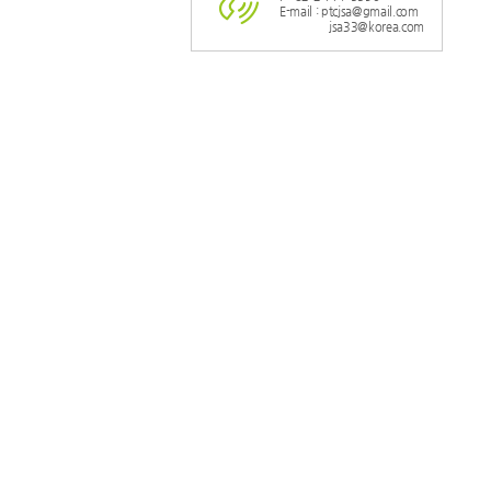
E-mail : ptcjsa@gmail.com
jsa33@korea.com