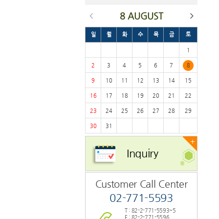
8 AUGUST
일
월
화
수
목
금
토
1
2
3
4
5
6
7
8
9
10
11
12
13
14
15
16
17
18
19
20
21
22
23
24
25
26
27
28
29
30
31
+
Inquiry
Customer Call Center
02-771-5593
T : 82-2-771-5593~5
F : 82-2-771-5596