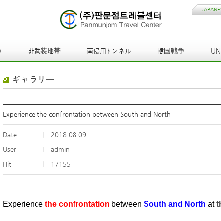
JAPANE
)
非武装地帯
南侵用トンネル
韓国戦争
U
ギャラリー
Experience the confrontation between South and North
Date
|
2018.08.09
User
|
admin
Hit
|
17155
Experience
the confrontation
between
South and Nort
h
at
t