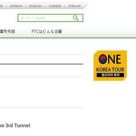
SE
|
KOREAN
|
ENGLISH
|
CHINESE
|
SITEMAP
N軍司令部
PTCはどんな企業
he 3rd Tunnel