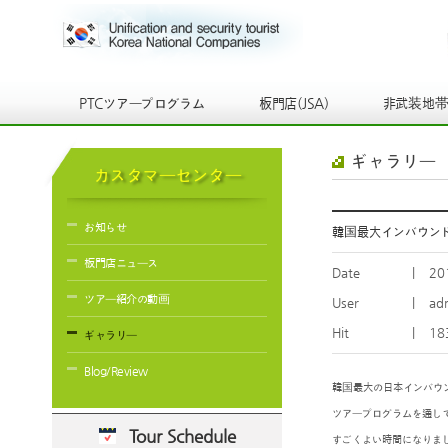
PTCツアープログラム
板門店(JSA)
非武装地
ギャラリー
カスタマーセンター
お知らせ
韓国最大インバウンド
板門店ニュース
Date
|
20
ツアー紹介の動画
User
|
ad
Hit
|
18
ギャラリー
Blog/Review
韓国最大の日本インバウン
ツアープログラムを通し
Tour Schedule
すごくよい時間になりま