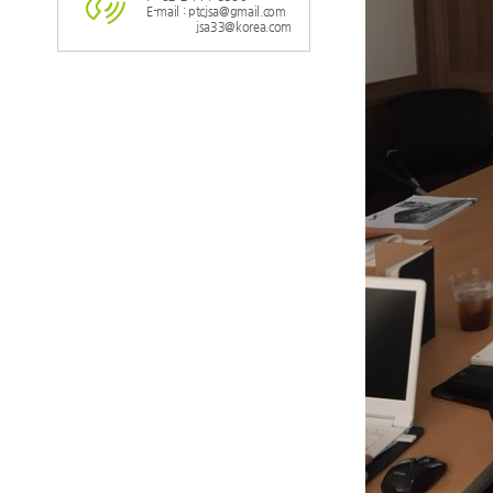
E-mail : ptcjsa@gmail.com
jsa33@korea.com