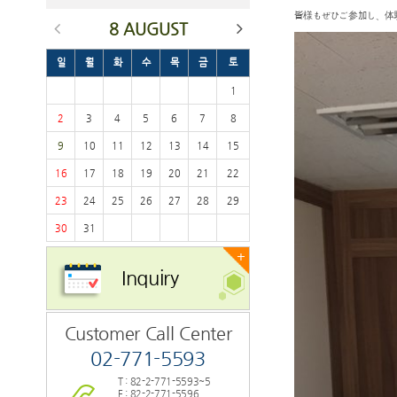
皆様もぜひご参加し、体
8 AUGUST
일
월
화
수
목
금
토
1
2
3
4
5
6
7
8
9
10
11
12
13
14
15
16
17
18
19
20
21
22
23
24
25
26
27
28
29
30
31
+
Inquiry
Customer Call Center
02-771-5593
T : 82-2-771-5593~5
F : 82-2-771-5596