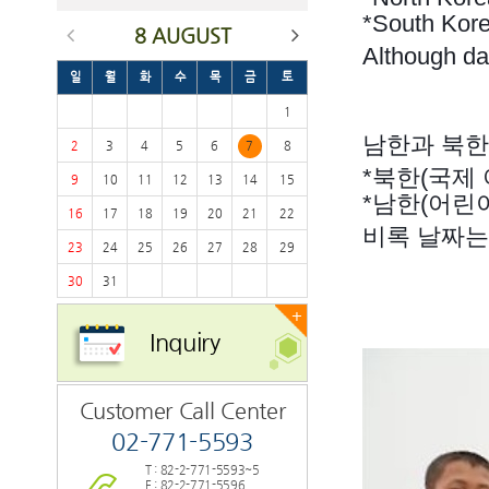
*South Kore
8 AUGUST
Although dat
일
월
화
수
목
금
토
1
남한과 북한
2
3
4
5
6
7
8
*북한(국제 아
9
10
11
12
13
14
15
*남한(어린이
16
17
18
19
20
21
22
비록 날짜는
23
24
25
26
27
28
29
30
31
+
Inquiry
Customer Call Center
02-771-5593
T : 82-2-771-5593~5
F : 82-2-771-5596