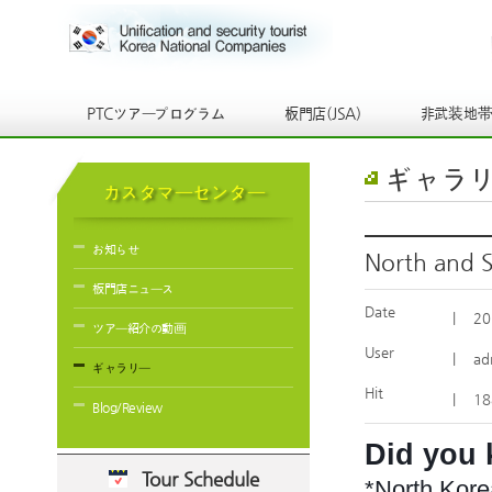
PTCツアープログラム
板門店(JSA)
非武装地
ギャラ
カスタマーセンター
お知らせ
North and S
板門店ニュース
Date
|
20
ツアー紹介の動画
User
|
ad
ギャラリー
Hit
|
18
Blog/Review
Did you
Tour Schedule
*North Kore