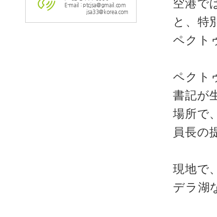
空港で
E-mail : ptcjsa@gmail.com
jsa33@korea.com
と、特
ペクト
ペクト
書記が
場所で
員長の
現地で
デラ湖