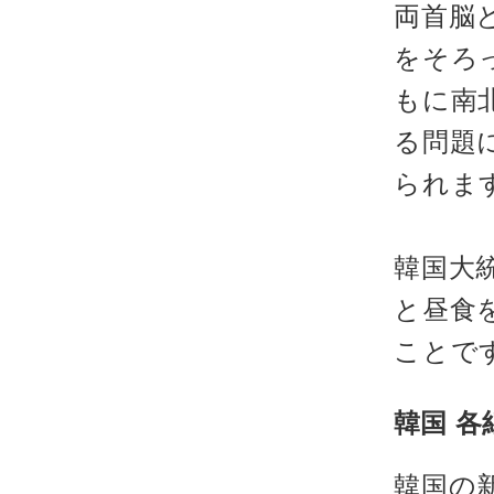
両首脳
をそろ
もに南
る問題
られま
韓国大
と昼食
ことで
韓国 各
韓国の