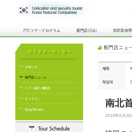
PTCツアープログラム
板門店(JSA)
非武装地
板門店ニュ
カスタマーセンター
お知らせ
제목
板門店ニュース
작성자
ツアー紹介の動画
ギャラリー
南北
Blog/Review
2018年9月20
Tour Schedule