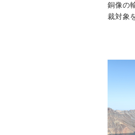
銅像の
裁対象