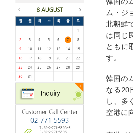
韓国の
8 AUGUST
ム・ジ
일
월
화
수
목
금
토
北朝鮮
1
は同じ
2
3
4
5
6
7
8
ともに
9
10
11
12
13
14
15
す。
16
17
18
19
20
21
22
23
24
25
26
27
28
29
30
31
韓国の
+
なる2
Inquiry
し、多
Customer Call Center
空港に
02-771-5593
T : 82-2-771-5593~5
F : 82-2-771-5596