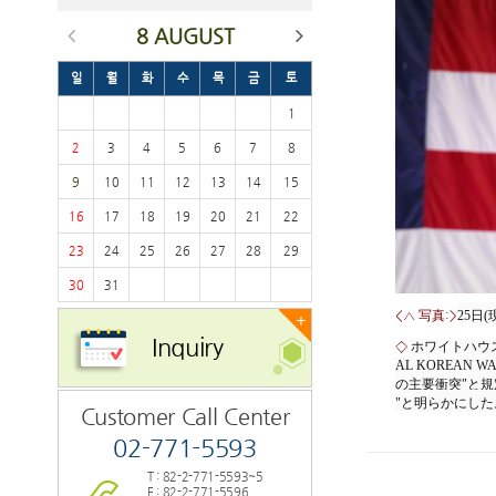
8 AUGUST
일
월
화
수
목
금
토
1
2
3
4
5
6
7
8
9
10
11
12
13
14
15
16
17
18
19
20
21
22
23
24
25
26
27
28
29
30
31
<△ 写真:>
25
日
(
+
Inquiry
◇
ホワイトハウ
AL
KOREAN
WA
の
主要
衝突
"
と
規
"
と
明
らかにした
Customer Call Center
02-771-5593
T : 82-2-771-5593~5
F : 82-2-771-5596