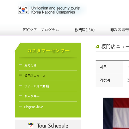
PTCツアープログラム
板門店(JSA)
非武装地
板門店ニュ
カスタマーセンター
お知らせ
제목
板門店ニュース
작성자
ツアー紹介の動画
ギャラリー
Blog/Review
Tour Schedule