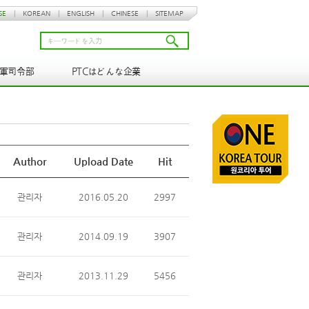
SE
|
KOREAN
|
ENGLISH
|
CHINESE
|
SITEMAP
N軍司令部
PTCはどんな企業
Author
Upload Date
Hit
관리자
2016.05.20
2997
관리자
2014.09.19
3907
관리자
2013.11.29
5456