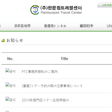
JAPANE
)
非武装地帯
南侵用トンネル
韓国戦争
U
お知らせ
No.
Title
PTC事務所移転のご案内
[重要]ツアー予約の際の注意事項について
2014年板門店ツアー出発時間の...