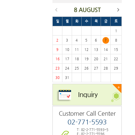
8 AUGUST
일
월
화
수
목
금
토
1
2
3
4
5
6
7
8
9
10
11
12
13
14
15
16
17
18
19
20
21
22
23
24
25
26
27
28
29
30
31
+
Inquiry
Customer Call Center
02-771-5593
T : 82-2-771-5593~5
F : 82-2-771-5596