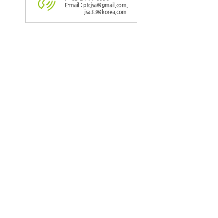
E-mail : ptcjsa@gmail.com,
jsa33@korea.com