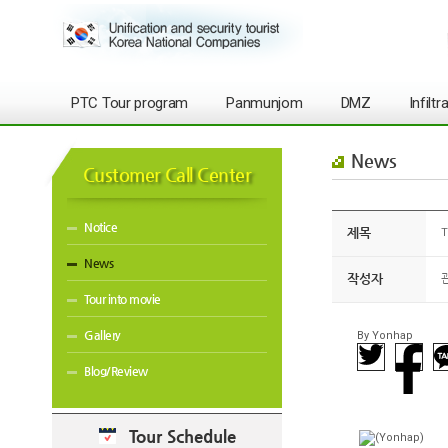
PTC Tour program
Panmunjom
DMZ
Infilt
News
Customer Call Center
Notice
제목
T
News
작성자
Tour into movie
Gallery
By Yonhap
Blog/Review
Tour Schedule