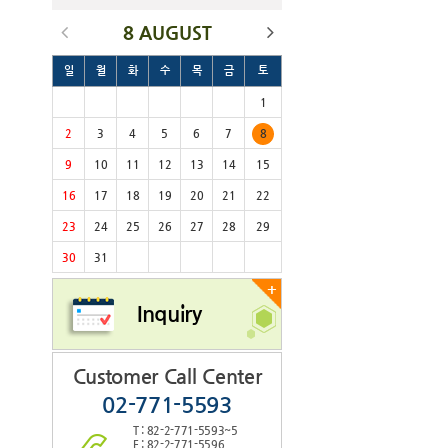
8 AUGUST
일
월
화
수
목
금
토
1
2
3
4
5
6
7
8
9
10
11
12
13
14
15
16
17
18
19
20
21
22
23
24
25
26
27
28
29
30
31
+
Inquiry
Customer Call Center
02-771-5593
T : 82-2-771-5593~5
F : 82-2-771-5596