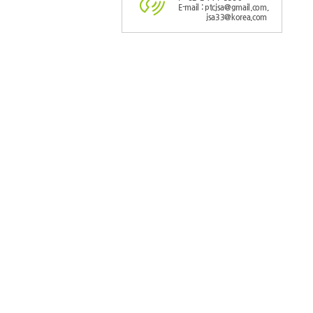
E-mail : ptcjsa@gmail.com,
jsa33@korea.com