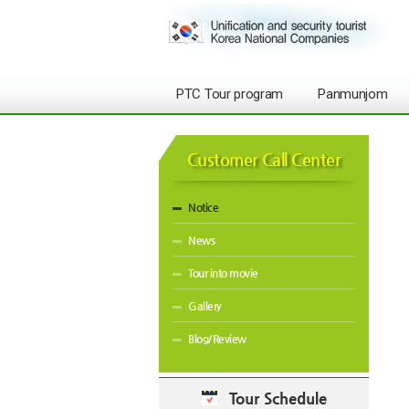
PTC Tour program
Panmunjom
Customer Call Center
Notice
News
Tour into movie
Gallery
Blog/Review
Tour Schedule