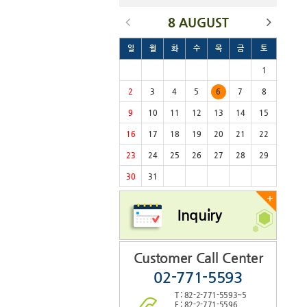
8 AUGUST
일
월
화
수
목
금
토
1
2
3
4
5
6
7
8
9
10
11
12
13
14
15
16
17
18
19
20
21
22
23
24
25
26
27
28
29
30
31
+
Inquiry
Customer Call Center
02-771-5593
T : 82-2-771-5593~5
F : 82-2-771-5596