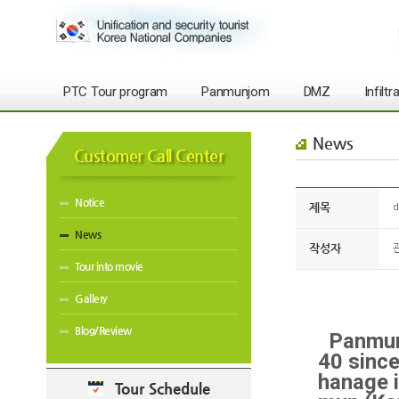
PTC Tour program
Panmunjom
DMZ
Infilt
News
Customer Call Center
Notice
제목
d
News
작성자
Tour into movie
Gallery
Blog/Review
Panmunj
40 since
hanage i
Tour Schedule