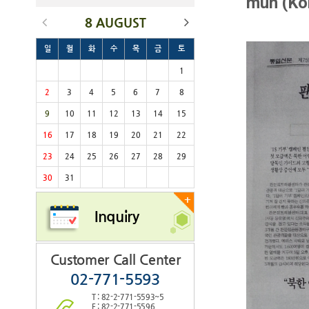
mun (Kor
8 AUGUST
일
월
화
수
목
금
토
1
2
3
4
5
6
7
8
9
10
11
12
13
14
15
16
17
18
19
20
21
22
23
24
25
26
27
28
29
30
31
+
Inquiry
Customer Call Center
02-771-5593
T : 82-2-771-5593~5
F : 82-2-771-5596