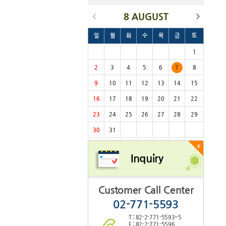
8 AUGUST
일
월
화
수
목
금
토
1
2
3
4
5
6
7
8
9
10
11
12
13
14
15
16
17
18
19
20
21
22
23
24
25
26
27
28
29
30
31
+
Inquiry
Customer Call Center
02-771-5593
T : 82-2-771-5593~5
F : 82-2-771-5596