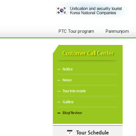
PTC Tour program
Panmunjom
Customer Call Center
Notice
News
Tour into movie
Gallery
Blog/Review
Tour Schedule