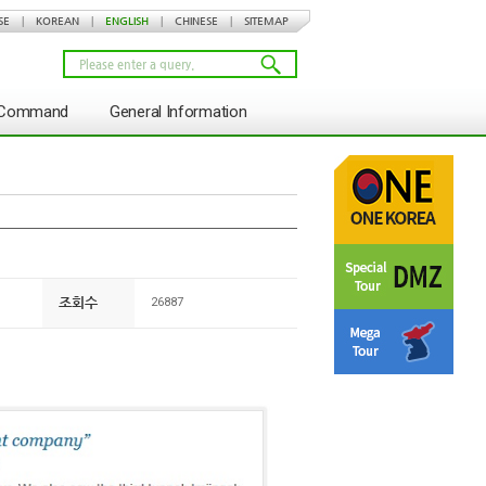
SE
|
KOREAN
|
ENGLISH
|
CHINESE
|
SITEMAP
s Command
General Information
조회수
26887